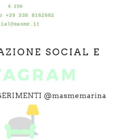
€ 250
p +39 338 8162602
cial@masme.it