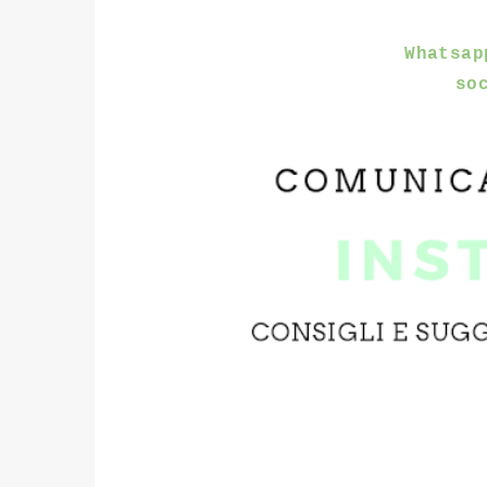
Whatsap
so