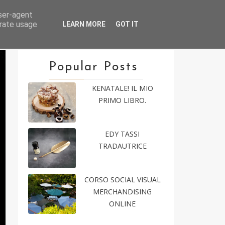
user-agent
es
Blog
Collaborazioni
Contact
erate usage
LEARN MORE
GOT IT
Popular Posts
KENATALE! IL MIO
PRIMO LIBRO.
EDY TASSI
TRADAUTRICE
CORSO SOCIAL VISUAL
MERCHANDISING
ONLINE