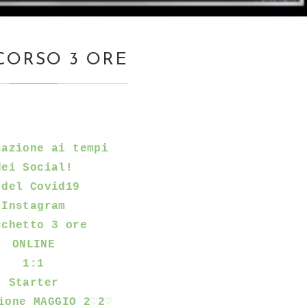
CORSO 3 ORE
cazione ai tempi
dei Social!
 del Covid19
Instagram
cchetto 3 ore
ONLINE
1:1
Starter
ione MAGGIO 2♡2♡